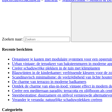
Zoeken naar:
Recente berichten
Organiseer je kasten met modulaire systemen voor een opgerui
Urban vintage: de terugkeer van baksteenmuren in moderne ap
Creëer schaduwrijke plekken in de tuin met klimplanten
Blauwtinten in de kinderkamer: verfrissende kleuren voor de z
Scandinavisch minimalisme: de veelzijdigheid van lichte houte
De charme van terrazzo in moderne badkamers
Ontdek de charme van glas-in-lood: vintage effect in modern d
Creëer een mediterraan paradijs: terracotta en olijfboom als cen
Steenbestrating: duurzamere en stijlvol vernieuwde alternatieve
Verander je veranda: natuurlijke schaduwplekken creëren
Categorieën