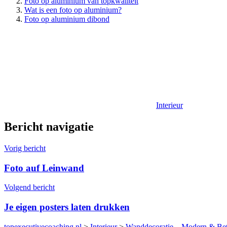
Foto op aluminium van topkwaliteit
Wat is een foto op aluminium?
Foto op aluminium dibond
Interieur
Bericht navigatie
Vorig bericht
Foto auf Leinwand
Volgend bericht
Je eigen posters laten drukken
topexecutivecoaching.nl
>
Interieur
>
Wanddecoratie – Modern & Beta