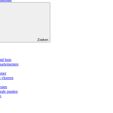
Zoeken
md huis
partementen
omer
n vloeren
esign
trale punten
n