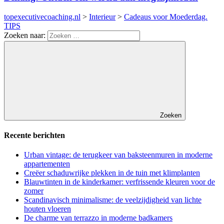
topexecutivecoaching.nl
>
Interieur
>
Cadeaus voor Moederdag.
TIPS
Zoeken naar:
Zoeken
Recente berichten
Urban vintage: de terugkeer van baksteenmuren in moderne
appartementen
Creëer schaduwrijke plekken in de tuin met klimplanten
Blauwtinten in de kinderkamer: verfrissende kleuren voor de
zomer
Scandinavisch minimalisme: de veelzijdigheid van lichte
houten vloeren
De charme van terrazzo in moderne badkamers