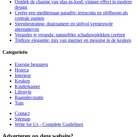
Ontdek de charme van glas-in-lood: vintage effect in modern
design
Creëer een mediterraan paradijs: terracotta en olijfboom als
centrale punten
Steenbestrating: duurzamere en stijlvol vernieuwde
alternatieven
Verander je veranda: natuurlijke schaduwplekken creëren
Tijdloze elegantie: mix van marmer en messing in de keuken
Categorieën
Energie besparen
Horeca
Interieur
Keuken
Kinderkamer
Lifestyle
Raamdecoratie
Tuin
Contact
Sitemap
Write for Us - Complete Guidelines
Adverteren op deze website?