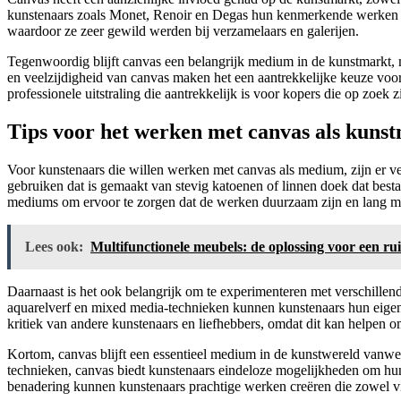
kunstenaars zoals Monet, Renoir en Degas hun kenmerkende werken o
waardoor ze zeer gewild werden bij verzamelaars en galerijen.
Tegenwoordig blijft canvas een belangrijk medium in de kunstmarkt,
en veelzijdigheid van canvas maken het een aantrekkelijke keuze voor
professionele uitstraling die aantrekkelijk is voor kopers die op zoek
Tips voor het werken met canvas als kun
Voor kunstenaars die willen werken met canvas als medium, zijn er vers
gebruiken dat is gemaakt van stevig katoenen of linnen doek dat bestan
mediums om ervoor te zorgen dat de werken duurzaam zijn en lang 
Lees ook:
Multifunctionele meubels: de oplossing voor een 
Daarnaast is het ook belangrijk om te experimenteren met verschillend
aquarelverf en mixed media-technieken kunnen kunstenaars hun eigen u
kritiek van andere kunstenaars en liefhebbers, omdat dit kan helpen o
Kortom, canvas blijft een essentieel medium in de kunstwereld vanweg
technieken, canvas biedt kunstenaars eindeloze mogelijkheden om hun c
benadering kunnen kunstenaars prachtige werken creëren die zowel visu