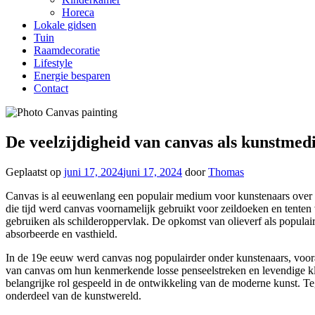
Horeca
Lokale gidsen
Tuin
Raamdecoratie
Lifestyle
Energie besparen
Contact
De veelzijdigheid van canvas als kunstme
Geplaatst op
juni 17, 2024
juni 17, 2024
door
Thomas
Canvas is al eeuwenlang een populair medium voor kunstenaars over d
die tijd werd canvas voornamelijk gebruikt voor zeildoeken en tente
gebruiken als schilderoppervlak. De opkomst van olieverf als popula
absorbeerde en vasthield.
In de 19e eeuw werd canvas nog populairder onder kunstenaars, voo
van canvas om hun kenmerkende losse penseelstreken en levendige kleu
belangrijke rol gespeeld in de ontwikkeling van de moderne kunst. Te
onderdeel van de kunstwereld.