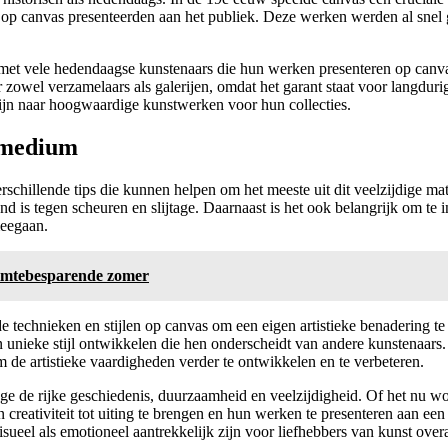
p canvas presenteerden aan het publiek. Deze werken werden al snel 
 met vele hedendaagse kunstenaars die hun werken presenteren op canv
 zowel verzamelaars als galerijen, omdat het garant staat voor langdur
 zijn naar hoogwaardige kunstwerken voor hun collecties.
stmedium
chillende tips die kunnen helpen om het meeste uit dit veelzijdige mater
d is tegen scheuren en slijtage. Daarnaast is het ook belangrijk om te i
meegaan.
ruimtebesparende zomer
e technieken en stijlen op canvas om een eigen artistieke benadering te
nieke stijl ontwikkelen die hen onderscheidt van andere kunstenaars. T
m de artistieke vaardigheden verder te ontwikkelen en te verbeteren.
e de rijke geschiedenis, duurzaamheid en veelzijdigheid. Of het nu wo
reativiteit tot uiting te brengen en hun werken te presenteren aan een 
eel als emotioneel aantrekkelijk zijn voor liefhebbers van kunst overa