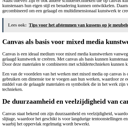
Naast olieverf zijn er ook andere schildertechnieken die op canvas k
kunstenaars hun eigen stijl en benadering kunnen ontwikkelen. Daarn
gecombineerd om een gelaagd en multidimensionaal kunstwerk te creëre
Lees ook:
Tips voor het afstemmen van kussens op je meubel
Canvas als basis voor mixed media kunstw
Canvas is een ideaal medium voor mixed media kunstwerken vanwege 
gelaagd kunstwerk te creëren. Met canvas als basis kunnen kunstenaars
Door deze materialen te combineren met schildertechnieken kunnen kun
Een van de voordelen van het werken met mixed media op canvas is de
gebruiken om dimensie toe te voegen aan hun werken, waardoor ze een
middel van de gelaagde materialen en symboliek die in het werk zijn v
technieken.
De duurzaamheid en veelzijdigheid van ca
Canvas staat bekend om zijn duurzaamheid en veelzijdigheid, waardoo
slijtage, waardoor het geschikt is voor langdurige tentoonstellingen e
waarbij het oppervlak regelmatig wordt bewerkt.