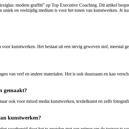
plexiglas: modern graffiti” op Top Executive Coaching. Dit artikel bespre
n uniek en veelzijdig medium is voor het tonen van kunstwerken. Je kunt
m voor kunstwerken. Het bestaat uit een stevig geweven stof, meestal ge
ngen van verf en andere materialen. Het is ook duurzaam en kan verschi
en gemaakt?
 maar ook voor mixed media kunstwerken, textielkunst en zelfs fotografi
van kunstwerken?
n voorbereid door het te gronden met een primer om de textuur te ver