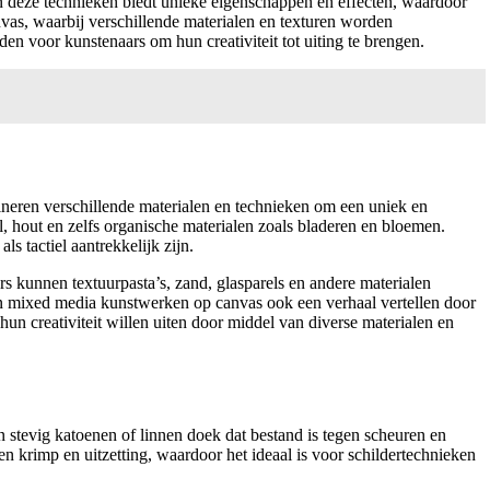
an deze technieken biedt unieke eigenschappen en effecten, waardoor
as, waarbij verschillende materialen en texturen worden
n voor kunstenaars om hun creativiteit tot uiting te brengen.
ren verschillende materialen en technieken om een uniek en
l, hout en zelfs organische materialen zoals bladeren en bloemen.
 tactiel aantrekkelijk zijn.
 kunnen textuurpasta’s, zand, glasparels en andere materialen
nen mixed media kunstwerken op canvas ook een verhaal vertellen door
un creativiteit willen uiten door middel van diverse materialen en
stevig katoenen of linnen doek dat bestand is tegen scheuren en
gen krimp en uitzetting, waardoor het ideaal is voor schildertechnieken