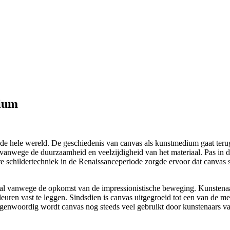
dium
e hele wereld. De geschiedenis van canvas als kunstmedium gaat terug t
n vanwege de duurzaamheid en veelzijdigheid van het materiaal. Pas in
ire schildertechniek in de Renaissanceperiode zorgde ervoor dat canva
ral vanwege de opkomst van de impressionistische beweging. Kunstena
ren vast te leggen. Sindsdien is canvas uitgegroeid tot een van de mee
genwoordig wordt canvas nog steeds veel gebruikt door kunstenaars van