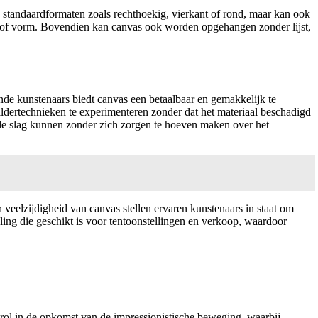
standaardformaten zoals rechthoekig, vierkant of rond, maar kan ook
aat of vorm. Bovendien kan canvas ook worden opgehangen zonder lijst,
de kunstenaars biedt canvas een betaalbaar en gemakkelijk te
dertechnieken te experimenteren zonder dat het materiaal beschadigd
 de slag kunnen zonder zich zorgen te hoeven maken over het
elzijdigheid van canvas stellen ervaren kunstenaars in staat om
ling die geschikt is voor tentoonstellingen en verkoop, waardoor
 rol in de opkomst van de impressionistische beweging, waarbij