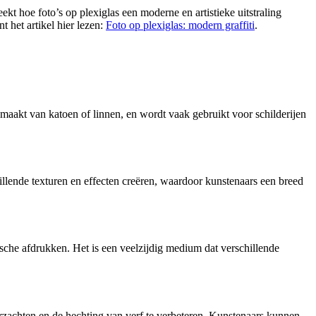
ekt hoe foto’s op plexiglas een moderne en artistieke uitstraling
 het artikel hier lezen:
Foto op plexiglas: modern graffiti
.
maakt van katoen of linnen, en wordt vaak gebruikt voor schilderijen
llende texturen en effecten creëren, waardoor kunstenaars een breed
sche afdrukken. Het is een veelzijdig medium dat verschillende
zachten en de hechting van verf te verbeteren. Kunstenaars kunnen