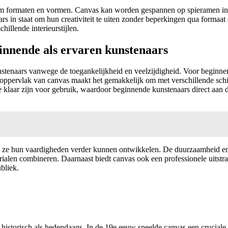
 om formaten en vormen. Canvas kan worden gespannen op spieramen in 
ars in staat om hun creativiteit te uiten zonder beperkingen qua form
hillende interieurstijlen.
innende als ervaren kunstenaars
stenaars vanwege de toegankelijkheid en veelzijdigheid. Voor beginnen
ppervlak van canvas maakt het gemakkelijk om met verschillende schil
e klaar zijn voor gebruik, waardoor beginnende kunstenaars direct aan
ze hun vaardigheden verder kunnen ontwikkelen. De duurzaamheid en ve
ialen combineren. Daarnaast biedt canvas ook een professionele uitstra
bliek.
historisch als hedendaags. In de 19e eeuw speelde canvas een cruciale