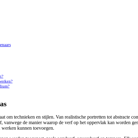
enaars
t?
werken?
edium?
vas
t om technieken en stijlen. Van realistische portretten tot abstracte co
erf, vanwege de manier waarop de verf op het oppervlak kan worden ge
un werken kunnen toevoegen.