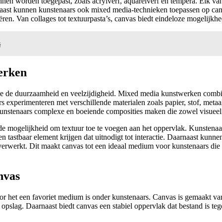
unnen worden toegepast, zoals acrylverf, aquarelverf en tempera. Elk v
aast kunnen kunstenaars ook mixed media-technieken toepassen op canv
n. Van collages tot textuurpasta’s, canvas biedt eindeloze mogelijkhede
s
erken
de duurzaamheid en veelzijdigheid. Mixed media kunstwerken combine
 experimenteren met verschillende materialen zoals papier, stof, metaa
stenaars complexe en boeiende composities maken die zowel visueel als
 mogelijkheid om textuur toe te voegen aan het oppervlak. Kunstenaars
 tastbaar element krijgen dat uitnodigt tot interactie. Daarnaast kun
erwerkt. Dit maakt canvas tot een ideaal medium voor kunstenaars die h
nvas
r het een favoriet medium is onder kunstenaars. Canvas is gemaakt van 
n opslag. Daarnaast biedt canvas een stabiel oppervlak dat bestand is te