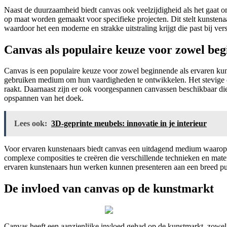
Naast de duurzaamheid biedt canvas ook veelzijdigheid als het gaat
op maat worden gemaakt voor specifieke projecten. Dit stelt kunstena
waardoor het een moderne en strakke uitstraling krijgt die past bij versc
Canvas als populaire keuze voor zowel beg
Canvas is een populaire keuze voor zowel beginnende als ervaren kun
gebruiken medium om hun vaardigheden te ontwikkelen. Het stevige o
raakt. Daarnaast zijn er ook voorgespannen canvassen beschikbaar di
opspannen van het doek.
Lees ook:
3D-geprinte meubels: innovatie in je interieur
Voor ervaren kunstenaars biedt canvas een uitdagend medium waarop 
complexe composities te creëren die verschillende technieken en mater
ervaren kunstenaars hun werken kunnen presenteren aan een breed pu
De invloed van canvas op de kunstmarkt
Canvas heeft een aanzienlijke invloed gehad op de kunstmarkt, zowel 