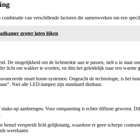
ing
een combinatie van verschillende factoren die samenwerken om een specifi
badkamer groter laten lijken
d. De mogelijkheid om de lichtsterkte aan te passen, stelt u in staat o
rder licht om wakker te worden, en dim het geleidelijk naar een warme
anceerde smart home-systemen. Ongeacht de technologie, is het installe
baar”. Niet alle LED-lampen zijn standaard dimbaar.
 of make-up aanbrengen. Voor ontspanning is echter diffusie gewenst. Dif
.
hemel verspreidt licht gelijkmatig, waardoor er geen scherpe contrast
nds weerkaatst.