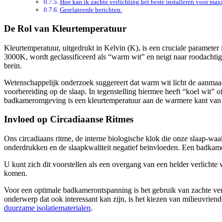
Hoe kan ik zachte verlichting het beste installeren voor ma
Gerelateerde berichten:
De Rol van Kleurtemperatuur
Kleurtemperatuur, uitgedrukt in Kelvin (K), is een cruciale parameter 
3000K, wordt geclassificeerd als “warm wit” en neigt naar roodachtige 
brein.
Wetenschappelijk onderzoek suggereert dat warm wit licht de aanmaa
voorbereiding op de slaap. In tegenstelling hiermee heeft “koel wit”
badkameromgeving is een kleurtemperatuur aan de warmere kant van 
Invloed op Circadiaanse Ritmes
Ons circadiaans ritme, de interne biologische klok die onze slaap-waak
onderdrukken en de slaapkwaliteit negatief beïnvloeden. Een badkamer
U kunt zich dit voorstellen als een overgang van een helder verlichte 
komen.
Voor een optimale badkamerontspanning is het gebruik van zachte verli
onderwerp dat ook interessant kan zijn, is het kiezen van milieuvriende
duurzame isolatiematerialen
.