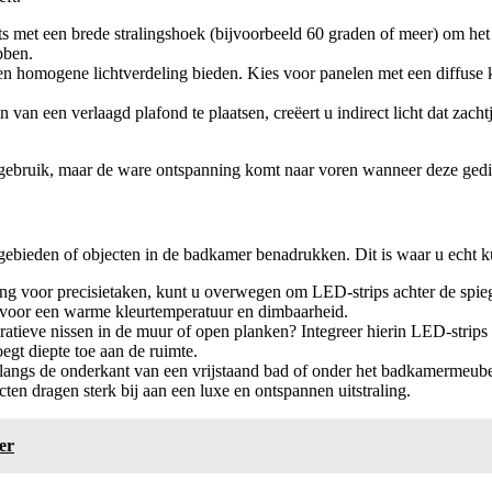
 met een brede stralingshoek (bijvoorbeeld 60 graden of meer) om het 
bben.
omogene lichtverdeling bieden. Kies voor panelen met een diffuse ka
van een verlaagd plafond te plaatsen, creëert u indirect licht dat zach
 gebruik, maar de ware ontspanning komt naar voren wanneer deze ged
 gebieden of objecten in de badkamer benadrukken. Dit is waar u echt k
ing voor precisietaken, kunt u overwegen om LED-strips achter de spiege
g voor een warme kleurtemperatuur en dimbaarheid.
atieve nissen in de muur of open planken? Integreer hierin LED-strips of
egt diepte toe aan de ruimte.
angs de onderkant van een vrijstaand bad of onder het badkamermeubel, 
en dragen sterk bij aan een luxe en ontspannen uitstraling.
er