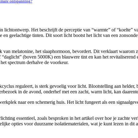
ximale ontspanning?
in lichtontwerp. Het beschrijft de perceptie van “warmte” of “koelte” v
en geelachtige tinten. Dit soort licht bootst het licht van een zonsonde
k van melatonine, het slaaphormoon, bevordert. Dit verklaart waarom z
 of “daglicht” (boven 5000K) een blauwere tint en kan het revitalisere
het spectrum derhalve de voorkeur.
cyclus reguleert, is sterk gevoelig voor licht. Blootstelling aan helde
bezoek in de avond, onderhef met een zacht, warm licht, kan daarenteg
werkplek naar een schemerig huis. Het licht fungeert als een signaalgever
chting essentieel, zoals besproken in het artikel over hoe je zachte v
lijke opties voor duurzame isolatiematerialen, wat je kunt lezen in dit a