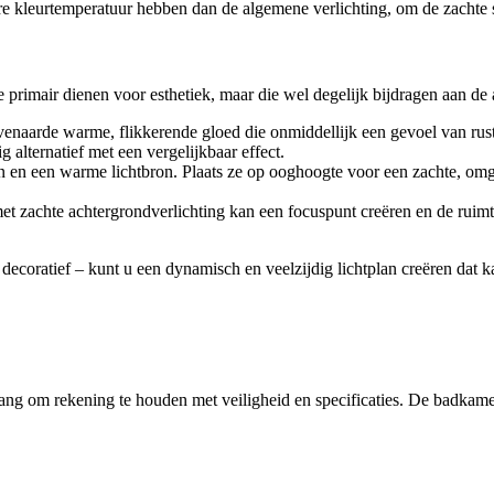
re kleurtemperatuur hebben dan de algemene verlichting, om de zachte s
ie primair dienen voor esthetiek, maar die wel degelijk bijdragen aan de
naarde warme, flikkerende gloed die onmiddellijk een gevoel van rust o
 alternatief met een vergelijkbaar effect.
n een warme lichtbron. Plaats ze op ooghoogte voor een zachte, omgevi
t zachte achtergrondverlichting kan een focuspunt creëren en de ruimte
ecoratief – kunt u een dynamisch en veelzijdig lichtplan creëren dat k
elang om rekening te houden met veiligheid en specificaties. De badkamer i