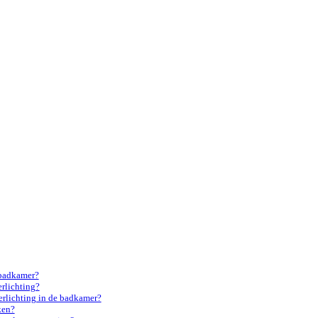
 badkamer?
rlichting?
erlichting in de badkamer?
ken?