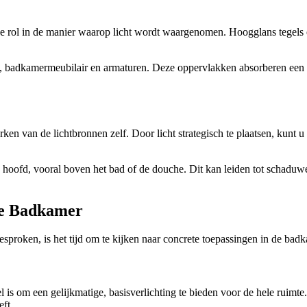
rol in de manier waarop licht wordt waargenomen. Hoogglans tegels en 
 badkamermeubilair en armaturen. Deze oppervlakken absorberen een dee
n van de lichtbronnen zelf. Door licht strategisch te plaatsen, kunt u d
uw hoofd, vooral boven het bad of de douche. Dit kan leiden tot schad
de Badkamer
proken, is het tijd om te kijken naar concrete toepassingen in de badk
l is om een gelijkmatige, basisverlichting te bieden voor de hele ruimt
ft.