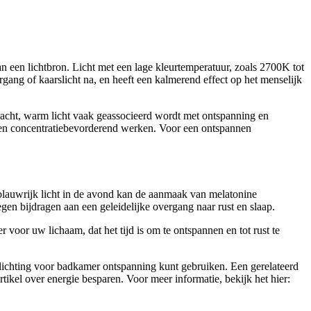
an een lichtbron. Licht met een lage kleurtemperatuur, zoals 2700K tot
rgang of kaarslicht na, en heeft een kalmerend effect op het menselijk
acht, warm licht vaak geassocieerd wordt met ontspanning en
nd en concentratiebevorderend werken. Voor een ontspannen
r, blauwrijk licht in de avond kan de aanmaak van melatonine
en bijdragen aan een geleidelijke overgang naar rust en slaap.
 voor uw lichaam, dat het tijd is om te ontspannen en tot rust te
erlichting voor badkamer ontspanning kunt gebruiken. Een gerelateerd
rtikel over energie besparen. Voor meer informatie, bekijk het hier: