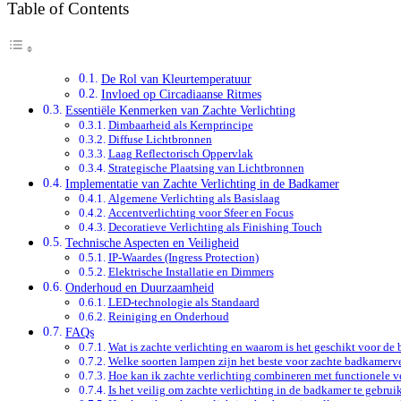
Table of Contents
De Rol van Kleurtemperatuur
Invloed op Circadiaanse Ritmes
Essentiële Kenmerken van Zachte Verlichting
Dimbaarheid als Kernprincipe
Diffuse Lichtbronnen
Laag Reflectorisch Oppervlak
Strategische Plaatsing van Lichtbronnen
Implementatie van Zachte Verlichting in de Badkamer
Algemene Verlichting als Basislaag
Accentverlichting voor Sfeer en Focus
Decoratieve Verlichting als Finishing Touch
Technische Aspecten en Veiligheid
IP-Waardes (Ingress Protection)
Elektrische Installatie en Dimmers
Onderhoud en Duurzaamheid
LED-technologie als Standaard
Reiniging en Onderhoud
FAQs
Wat is zachte verlichting en waarom is het geschikt voor de
Welke soorten lampen zijn het beste voor zachte badkamerve
Hoe kan ik zachte verlichting combineren met functionele v
Is het veilig om zachte verlichting in de badkamer te gebrui