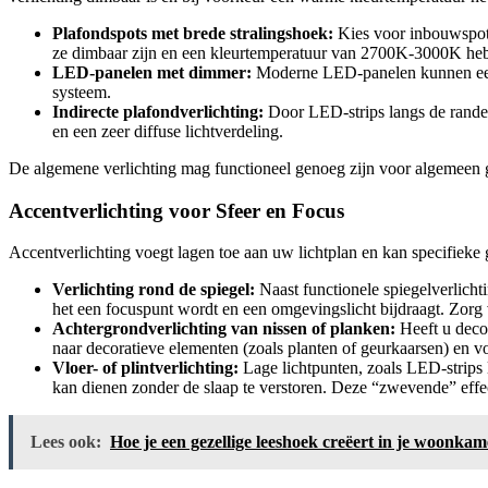
Plafondspots met brede stralingshoek:
Kies voor inbouwspots
ze dimbaar zijn en een kleurtemperatuur van 2700K-3000K he
LED-panelen met dimmer:
Moderne LED-panelen kunnen een h
systeem.
Indirecte plafondverlichting:
Door LED-strips langs de randen 
en een zeer diffuse lichtverdeling.
De algemene verlichting mag functioneel genoeg zijn voor algemeen
Accentverlichting voor Sfeer en Focus
Accentverlichting voegt lagen toe aan uw lichtplan en kan specifieke
Verlichting rond de spiegel:
Naast functionele spiegelverlicht
het een focuspunt wordt en een omgevingslicht bijdraagt. Zor
Achtergrondverlichting van nissen of planken:
Heeft u decor
naar decoratieve elementen (zoals planten of geurkaarsen) en vo
Vloer- of plintverlichting:
Lage lichtpunten, zoals LED-strips l
kan dienen zonder de slaap te verstoren. Deze “zwevende” effect
Lees ook:
Hoe je een gezellige leeshoek creëert in je woonkam