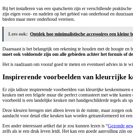
Bij het installeren van een spatscherm zijn er verschillende praktisc
zijn eigen voor- en nadelen op het gebied van onderhoud en duurzaamhe
bieden maar meer onderhoud vereisen.
Lees ook:
Ontdek hoe minimalistische accessoires een kleine 
Daarnaast is het belangrijk om rekening te houden met de hoogte en b
moet ook voldoende zijn om alle gebieden achter het fornuis of d
Het is raadzaam om vooraf goed te meten en eventueel advies in te winn
Inspirerende voorbeelden van kleurrijke
Er zijn talloze inspirerende voorbeelden van kleurrijke keukenmuren 
keuken met een felgele muur die perfect contrasteert met witte kasten
voorbeeld is een landelijke keuken met handgeschilderde tegels als s
Deze kleuren brengen niet alleen leven in de ruimte, maar zorgen ook
aandacht voor detail elke keuken kan worden getransformeerd tot een v
Een ander interessant artikel dat je zou kunnen lezen is “
Gezonde gewo
zelfs als je een druk leven leidt. Het kan een goede aanvulling zijn o