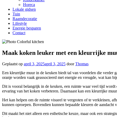
Horeca
Lokale gidsen
Tuin
Raamdecoratie
Lifestyle
Energie besparen
Contact
Maak koken leuker met een kleurrijke mu
Geplaatst op
april 3, 2025
april 3, 2025
door
Thomas
Een kleurrijke muur in de keuken biedt tal van voordelen die verder 
oranje worden vaak geassocieerd met energie en vreugde, wat kan bijd
Dit is vooral belangrijk in de keuken, een ruimte waar veel tijd word
ervaring van het koken verbeteren. Daarnaast kan een kleurrijke muur
Het kan helpen om de ruimte visueel te vergroten of te verkleinen, afh
kunnen oproepen. Bovendien kunnen bepaalde kleuren de aandacht ves
Dit maakt het niet alleen een esthetische keuze, maar ook een strategi