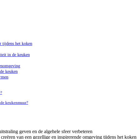
r tijdens het koken
teit in de keuken
kenomgeving
 de keuken
ermen
r?
or de keukenmuur?
tstraling geven en de algehele sfeer verbeteren
creëren van een gezellige en inspirerende omgeving tijdens het koken