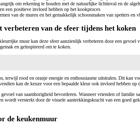
langrijk om rekening te houden met de natuurlijke lichtinval en de algeh
n en een positieve invloed hebben op het kookproces
hermen van de muren en het gemakkelijk schoonmaken van spetters en v
 verbeteren van de sfeer tijdens het koken
 kleurrijke muur kan deze sfeer aanzienlijk verbeteren door een gevoel
 gemak en geïnspireerd om te koken.
 terwijl rood en oranje energie en enthousiasme uitstralen. Dit kan vo
ovendien kan de keuze voor een bepaalde kleur ook invloed hebben op d
een gevoel van saamhorigheid bevorderen. Wanneer vrienden of famil
ken wordt versterkt door de visuele aantrekkingskracht van een goed gek
voor de keukenmuur