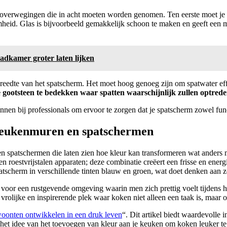
he overwegingen die in acht moeten worden genomen. Ten eerste moet je n
id. Glas is bijvoorbeeld gemakkelijk schoon te maken en geeft een mode
badkamer groter laten lijken
reedte van het spatscherm. Het moet hoog genoeg zijn om spatwater effe
e gootsteen te bedekken waar spatten waarschijnlijk zullen optrede
en bij professionals om ervoor te zorgen dat je spatscherm zowel functi
 keukenmuren en spatschermen
en spatschermen die laten zien hoe kleur kan transformeren wat anders
 en roestvrijstalen apparaten; deze combinatie creëert een frisse en ene
patscherm in verschillende tinten blauw en groen, wat doet denken aan z
 voor een rustgevende omgeving waarin men zich prettig voelt tijdens he
rolijke en inspirerende plek waar koken niet alleen een taak is, maar o
onten ontwikkelen in een druk leven
“. Dit artikel biedt waardevolle
p het idee van het toevoegen van kleur aan je keuken om koken leuker te