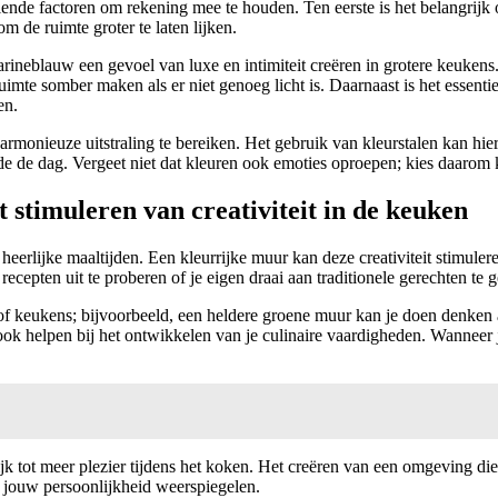
llende factoren om rekening mee te houden. Ten eerste is het belangrijk 
 de ruimte groter te laten lijken.
ineblauw een gevoel van luxe en intimiteit creëren in grotere keukens
ruimte somber maken als er niet genoeg licht is. Daarnaast is het esse
en.
nieuze uitstraling te bereiken. Het gebruik van kleurstalen kan hierbij
e de dag. Vergeet niet dat kleuren ook emoties oproepen; kies daarom kle
 stimuleren van creativiteit in de keuken
n heerlijke maaltijden. Een kleurrijke muur kan deze creativiteit stimu
cepten uit te proberen of je eigen draai aan traditionele gerechten te 
of keukens; bijvoorbeeld, een heldere groene muur kan je doen denken
k helpen bij het ontwikkelen van je culinaire vaardigheden. Wanneer j
ijk tot meer plezier tijdens het koken. Het creëren van een omgeving die
ie jouw persoonlijkheid weerspiegelen.