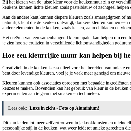
Bij het kiezen van de juiste kleur voor de keukenmuur zijn er verschi
keukens kunnen lichte kleuren zoals pastelblauw of zachtgeel helpen om
Aan de andere kant kunnen diepere kleuren zoals smaragdgroen of mar
natuurlijk licht die de keuken ontvangt; donkere kleuren kunnen een 
andere elementen in de keuken, zoals kasten, aanrechtbladen en vloer
Het creëren van een samenhangend kleurenpalet kan helpen om een harmo
je zien hoe ze eruitzien in verschillende lichtomstandigheden gedurend
Hoe een kleurrijke muur kan helpen bij het
Creativiteit in de keuken is essentieel voor het bereiden van unieke e
bent door levendige kleuren, voel je je vaak meer geneigd om nieuwe re
Kleuren kunnen ook associaties oproepen met bepaalde ingrediënten 
keuzes te maken. Bovendien kan het gebruik van kleur in de keuken oo
experimenten aan te gaan met smaken en technieken.
Lees ook:
Luxe in zicht - Foto op Aluminium!
Dit kan leiden tot meer zelfvertrouwen in je kookkunsten en uiteindel
persoonlijke stijl in de keuken, wat weer leidt tot unieke gerechten d