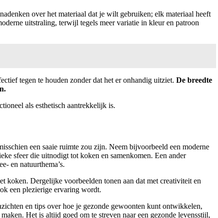
adenken over het materiaal dat je wilt gebruiken; elk materiaal heeft
rne uitstraling, terwijl tegels meer variatie in kleur en patroon
ctief tegen te houden zonder dat het er onhandig uitziet.
De breedte
n.
oneel als esthetisch aantrekkelijk is.
 misschien een saaie ruimte zou zijn. Neem bijvoorbeeld een moderne
rgieke sfeer die uitnodigt tot koken en samenkomen. Een ander
ee- en natuurthema’s.
t koken. Dergelijke voorbeelden tonen aan dat met creativiteit en
ok een plezierige ervaring wordt.
 inzichten en tips over hoe je gezonde gewoonten kunt ontwikkelen,
 maken. Het is altijd goed om te streven naar een gezonde levensstijl,