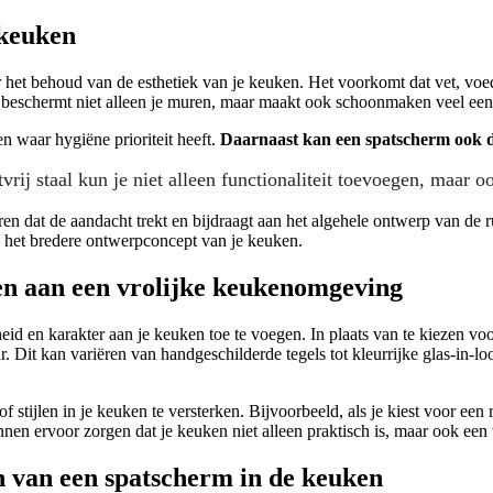
 keuken
oor het behoud van de esthetiek van je keuken. Het voorkomt dat vet, v
 beschermt niet alleen je muren, maar maakt ook schoonmaken veel een
n waar hygiëne prioriteit heeft.
Daarnaast kan een spatscherm ook di
vrij staal kun je niet alleen functionaliteit toevoegen, maar o
n dat de aandacht trekt en bijdraagt aan het algehele ontwerp van de ru
en het bredere ontwerpconcept van je keuken.
en aan een vrolijke keukenomgeving
d en karakter aan je keuken toe te voegen. In plaats van te kiezen voo
eur. Dit kan variëren van handgeschilderde tegels tot kleurrijke glas-in-l
tijlen in je keuken te versterken. Bijvoorbeeld, als je kiest voor een 
kunnen ervoor zorgen dat je keuken niet alleen praktisch is, maar ook ee
en van een spatscherm in de keuken