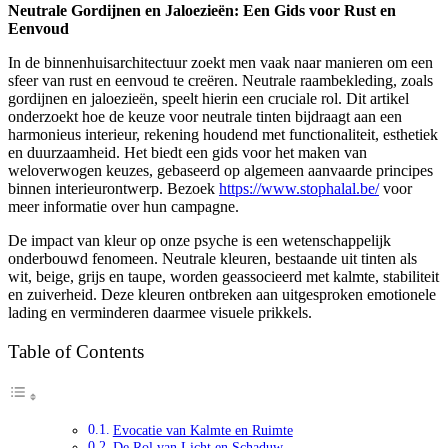
Neutrale Gordijnen en Jaloezieën: Een Gids voor Rust en
Eenvoud
In de binnenhuisarchitectuur zoekt men vaak naar manieren om een
sfeer van rust en eenvoud te creëren. Neutrale raambekleding, zoals
gordijnen en jaloezieën, speelt hierin een cruciale rol. Dit artikel
onderzoekt hoe de keuze voor neutrale tinten bijdraagt aan een
harmonieus interieur, rekening houdend met functionaliteit, esthetiek
en duurzaamheid. Het biedt een gids voor het maken van
weloverwogen keuzes, gebaseerd op algemeen aanvaarde principes
binnen interieurontwerp. Bezoek
https://www.stophalal.be/
voor
meer informatie over hun campagne.
De impact van kleur op onze psyche is een wetenschappelijk
onderbouwd fenomeen. Neutrale kleuren, bestaande uit tinten als
wit, beige, grijs en taupe, worden geassocieerd met kalmte, stabiliteit
en zuiverheid. Deze kleuren ontbreken aan uitgesproken emotionele
lading en verminderen daarmee visuele prikkels.
Table of Contents
Evocatie van Kalmte en Ruimte
De Rol van Licht en Schaduw