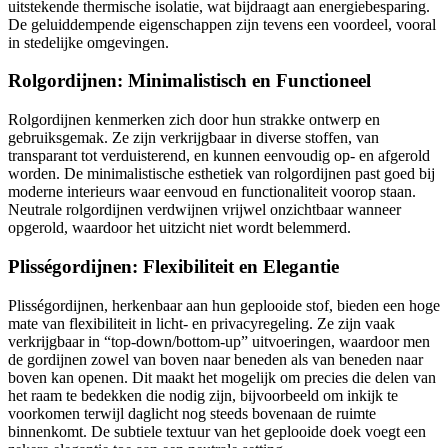
uitstekende thermische isolatie, wat bijdraagt aan energiebesparing.
De geluiddempende eigenschappen zijn tevens een voordeel, vooral
in stedelijke omgevingen.
Rolgordijnen: Minimalistisch en Functioneel
Rolgordijnen kenmerken zich door hun strakke ontwerp en
gebruiksgemak. Ze zijn verkrijgbaar in diverse stoffen, van
transparant tot verduisterend, en kunnen eenvoudig op- en afgerold
worden. De minimalistische esthetiek van rolgordijnen past goed bij
moderne interieurs waar eenvoud en functionaliteit voorop staan.
Neutrale rolgordijnen verdwijnen vrijwel onzichtbaar wanneer
opgerold, waardoor het uitzicht niet wordt belemmerd.
Plisségordijnen: Flexibiliteit en Elegantie
Plisségordijnen, herkenbaar aan hun geplooide stof, bieden een hoge
mate van flexibiliteit in licht- en privacyregeling. Ze zijn vaak
verkrijgbaar in “top-down/bottom-up” uitvoeringen, waardoor men
de gordijnen zowel van boven naar beneden als van beneden naar
boven kan openen. Dit maakt het mogelijk om precies die delen van
het raam te bedekken die nodig zijn, bijvoorbeeld om inkijk te
voorkomen terwijl daglicht nog steeds bovenaan de ruimte
binnenkomt. De subtiele textuur van het geplooide doek voegt een