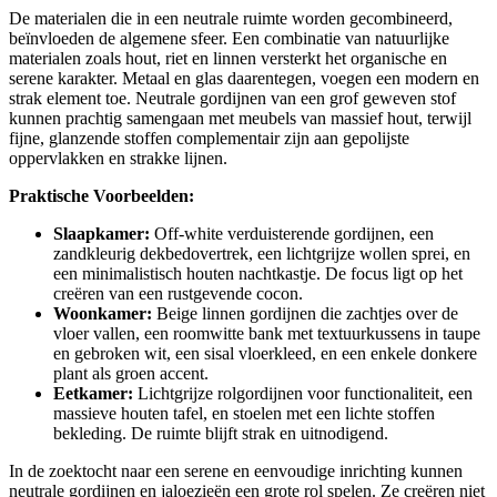
De materialen die in een neutrale ruimte worden gecombineerd,
beïnvloeden de algemene sfeer. Een combinatie van natuurlijke
materialen zoals hout, riet en linnen versterkt het organische en
serene karakter. Metaal en glas daarentegen, voegen een modern en
strak element toe. Neutrale gordijnen van een grof geweven stof
kunnen prachtig samengaan met meubels van massief hout, terwijl
fijne, glanzende stoffen complementair zijn aan gepolijste
oppervlakken en strakke lijnen.
Praktische Voorbeelden:
Slaapkamer:
Off-white verduisterende gordijnen, een
zandkleurig dekbedovertrek, een lichtgrijze wollen sprei, en
een minimalistisch houten nachtkastje. De focus ligt op het
creëren van een rustgevende cocon.
Woonkamer:
Beige linnen gordijnen die zachtjes over de
vloer vallen, een roomwitte bank met textuurkussens in taupe
en gebroken wit, een sisal vloerkleed, en een enkele donkere
plant als groen accent.
Eetkamer:
Lichtgrijze rolgordijnen voor functionaliteit, een
massieve houten tafel, en stoelen met een lichte stoffen
bekleding. De ruimte blijft strak en uitnodigend.
In de zoektocht naar een serene en eenvoudige inrichting kunnen
neutrale gordijnen en jaloezieën een grote rol spelen. Ze creëren niet