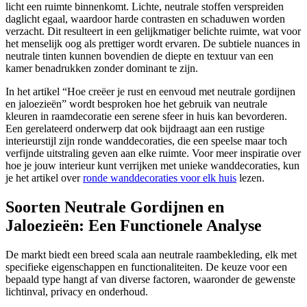
licht een ruimte binnenkomt. Lichte, neutrale stoffen verspreiden
daglicht egaal, waardoor harde contrasten en schaduwen worden
verzacht. Dit resulteert in een gelijkmatiger belichte ruimte, wat voor
het menselijk oog als prettiger wordt ervaren. De subtiele nuances in
neutrale tinten kunnen bovendien de diepte en textuur van een
kamer benadrukken zonder dominant te zijn.
In het artikel “Hoe creëer je rust en eenvoud met neutrale gordijnen
en jaloezieën” wordt besproken hoe het gebruik van neutrale
kleuren in raamdecoratie een serene sfeer in huis kan bevorderen.
Een gerelateerd onderwerp dat ook bijdraagt aan een rustige
interieurstijl zijn ronde wanddecoraties, die een speelse maar toch
verfijnde uitstraling geven aan elke ruimte. Voor meer inspiratie over
hoe je jouw interieur kunt verrijken met unieke wanddecoraties, kun
je het artikel over
ronde wanddecoraties voor elk huis
lezen.
Soorten Neutrale Gordijnen en
Jaloezieën: Een Functionele Analyse
De markt biedt een breed scala aan neutrale raambekleding, elk met
specifieke eigenschappen en functionaliteiten. De keuze voor een
bepaald type hangt af van diverse factoren, waaronder de gewenste
lichtinval, privacy en onderhoud.