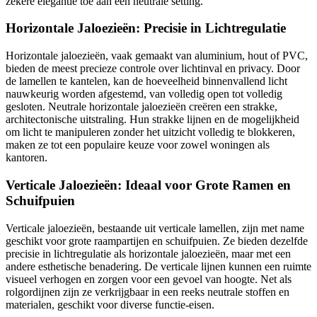
zekere elegantie toe aan een neutrale setting.
Horizontale Jaloezieën: Precisie in Lichtregulatie
Horizontale jaloezieën, vaak gemaakt van aluminium, hout of PVC,
bieden de meest precieze controle over lichtinval en privacy. Door
de lamellen te kantelen, kan de hoeveelheid binnenvallend licht
nauwkeurig worden afgestemd, van volledig open tot volledig
gesloten. Neutrale horizontale jaloezieën creëren een strakke,
architectonische uitstraling. Hun strakke lijnen en de mogelijkheid
om licht te manipuleren zonder het uitzicht volledig te blokkeren,
maken ze tot een populaire keuze voor zowel woningen als
kantoren.
Verticale Jaloezieën: Ideaal voor Grote Ramen en
Schuifpuien
Verticale jaloezieën, bestaande uit verticale lamellen, zijn met name
geschikt voor grote raampartijen en schuifpuien. Ze bieden dezelfde
precisie in lichtregulatie als horizontale jaloezieën, maar met een
andere esthetische benadering. De verticale lijnen kunnen een ruimte
visueel verhogen en zorgen voor een gevoel van hoogte. Net als
rolgordijnen zijn ze verkrijgbaar in een reeks neutrale stoffen en
materialen, geschikt voor diverse functie-eisen.