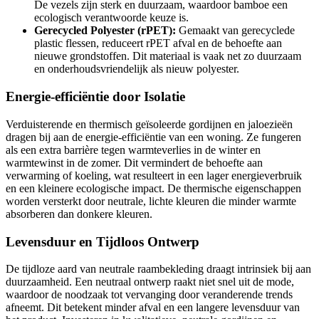
De vezels zijn sterk en duurzaam, waardoor bamboe een
ecologisch verantwoorde keuze is.
Gerecycled Polyester (rPET):
Gemaakt van gerecyclede
plastic flessen, reduceert rPET afval en de behoefte aan
nieuwe grondstoffen. Dit materiaal is vaak net zo duurzaam
en onderhoudsvriendelijk als nieuw polyester.
Energie-efficiëntie door Isolatie
Verduisterende en thermisch geïsoleerde gordijnen en jaloezieën
dragen bij aan de energie-efficiëntie van een woning. Ze fungeren
als een extra barrière tegen warmteverlies in de winter en
warmtewinst in de zomer. Dit vermindert de behoefte aan
verwarming of koeling, wat resulteert in een lager energieverbruik
en een kleinere ecologische impact. De thermische eigenschappen
worden versterkt door neutrale, lichte kleuren die minder warmte
absorberen dan donkere kleuren.
Levensduur en Tijdloos Ontwerp
De tijdloze aard van neutrale raambekleding draagt intrinsiek bij aan
duurzaamheid. Een neutraal ontwerp raakt niet snel uit de mode,
waardoor de noodzaak tot vervanging door veranderende trends
afneemt. Dit betekent minder afval en een langere levensduur van