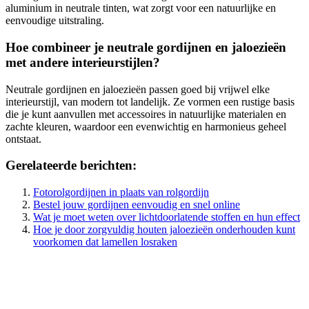
aluminium in neutrale tinten, wat zorgt voor een natuurlijke en
eenvoudige uitstraling.
Hoe combineer je neutrale gordijnen en jaloezieën
met andere interieurstijlen?
Neutrale gordijnen en jaloezieën passen goed bij vrijwel elke
interieurstijl, van modern tot landelijk. Ze vormen een rustige basis
die je kunt aanvullen met accessoires in natuurlijke materialen en
zachte kleuren, waardoor een evenwichtig en harmonieus geheel
ontstaat.
Gerelateerde berichten:
Fotorolgordijnen in plaats van rolgordijn
Bestel jouw gordijnen eenvoudig en snel online
Wat je moet weten over lichtdoorlatende stoffen en hun effect
Hoe je door zorgvuldig houten jaloezieën onderhouden kunt
voorkomen dat lamellen losraken