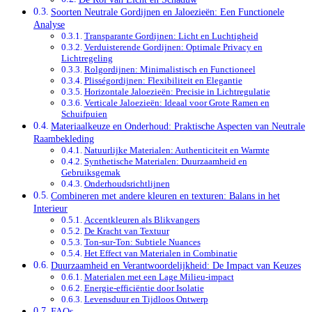
Soorten Neutrale Gordijnen en Jaloezieën: Een Functionele
Analyse
Transparante Gordijnen: Licht en Luchtigheid
Verduisterende Gordijnen: Optimale Privacy en
Lichtregeling
Rolgordijnen: Minimalistisch en Functioneel
Plisségordijnen: Flexibiliteit en Elegantie
Horizontale Jaloezieën: Precisie in Lichtregulatie
Verticale Jaloezieën: Ideaal voor Grote Ramen en
Schuifpuien
Materiaalkeuze en Onderhoud: Praktische Aspecten van Neutrale
Raambekleding
Natuurlijke Materialen: Authenticiteit en Warmte
Synthetische Materialen: Duurzaamheid en
Gebruiksgemak
Onderhoudsrichtlijnen
Combineren met andere kleuren en texturen: Balans in het
Interieur
Accentkleuren als Blikvangers
De Kracht van Textuur
Ton-sur-Ton: Subtiele Nuances
Het Effect van Materialen in Combinatie
Duurzaamheid en Verantwoordelijkheid: De Impact van Keuzes
Materialen met een Lage Milieu-impact
Energie-efficiëntie door Isolatie
Levensduur en Tijdloos Ontwerp
FAQs