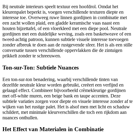
Bij neutrale interieurs speelt textuur een hoofdrol. Omdat het
kleurenpalet beperkt is, voegen verschillende texturen diepte en
interesse toe. Overweeg ruwe linnen gordijnen in combinatie met
een zacht wollen plaid, een gladde keramische vaas naast een
houten bijzettafel, of een vloerkleed met een diepe pool. Neutrale
gordijnen met een duidelijke weving, zoals een basketweave of een
tweed-achtig patroon, kunnen subtiele visuele interesse toevoegen
zonder afbreuk te doen aan de rustgevende sfeer. Het is als een stille
conversatie tussen verschillende oppervlakken die de zintuigen
prikkelt zonder te schreeuwen.
Ton-sur-Ton: Subtiele Nuances
Een ton-sur-ton benadering, waarbij verschillende tinten van
dezelfde neutrale kleur worden gebruikt, creëert een verfijnd en
gelaagd effect. Combineer bijvoorbeeld crèmekleurige gordijnen
met off-white muren, een beige bank en taupe accenten. Deze
subtiele variaties zorgen voor diepte en visuele interesse zonder af te
wijken van het rustige palet. Het is alsof men met licht en schaduw
schildert, met minimale kleurverschillen die toch een rijkdom aan
nuances onthullen.
Het Effect van Materialen in Combinatie