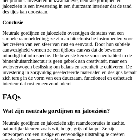
het product. Investeren in kwalitatieve, neutrale gordijnen en
jaloezieën is een investering in een duurzaam interieur dat de tand
des tijds kan doorstaan.
Conclusie
Neutrale gordijnen en jaloezieën overstijgen de status van een
simpele raambekleding; ze zijn architectonische instrumenten voor
het creëren van een sfeer van rust en eenvoud. Door hun subtiele
aanwezigheid vormen ze een tijdloos canvas dat de bewoner
uitnodigt tot introspectie. De bewuste keuze voor neutraliteit in de
binnenhuisarchitectuur is geen gebrek aan creativiteit, maar een
weloverwogen beslissing om balans en sereniteit te cultiveren. De
investering in zorgvuldig geselecteerde materialen en designs betaalt
zich terug in de vorm van een duurzaam, functioneel en esthetisch
interieur dat rust en eenvoud ademt.
FAQs
Wat zijn neutrale gordijnen en jaloezieën?
Neutrale gordijnen en jaloezieën zijn raamdecoraties in zachte,
natuurlijke kleuren zoals wit, beige, grijs of taupe. Ze zijn
ontworpen om een rustige en eenvoudige uitstraling te creëren
zonder felle kleuren of drukke patronen.