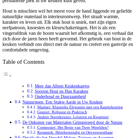
permanente plek in uw keuken kunt geven.
Hout is misschien wel het meest voor de hand liggende en geliefde
natuurlijke materiaal in interieurontwerp. Het straalt warmte,
karakter en leven uit. Elk stuk hout is uniek, met zijn eigen
nerfpatroon, knoesten en kleurschakeringen. Het is als een
vingerafdruk van de boom waaruit het afkomstig is, een verhaal dat
zich door de jaren heen heeft gevormd. Het gebruik van hout in de
keuken verbindt ons direct met de natuur en creëert een gastvrije en
comfortabele omgeving.
Table of Contents
Meer dan Alleen Keukenkastjes
Soorten Hout en Hun Karakter
Onderhoud en Duurzaamheid
Natuursteen: Een Stukje Aarde in Uw Keuken
Marmer: Klassieke Elegantie met een Kanttekening
Graniet: Robuust en Praktisch
Andere Steenkeuzes: Leisteen en Kwartsiet
De Opkomst van Materialen Geïnspireerd door de Natuur
Composiet: Het Beste van Twee Werelden?
Keramiek: Hittebestendig en Onverwoestbaar
Details die het Verschil Maken: Textuur en Accenten