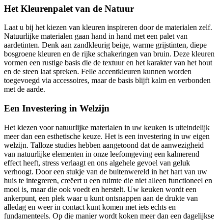
Het Kleurenpalet van de Natuur
Laat u bij het kiezen van kleuren inspireren door de materialen zelf.
Natuurlijke materialen gaan hand in hand met een palet van
aardetinten. Denk aan zandkleurig beige, warme grijstinten, diepe
bosgroene kleuren en de rijke schakeringen van bruin. Deze kleuren
vormen een rustige basis die de textuur en het karakter van het hout
en de steen laat spreken. Felle accentkleuren kunnen worden
toegevoegd via accessoires, maar de basis blijft kalm en verbonden
met de aarde.
Een Investering in Welzijn
Het kiezen voor natuurlijke materialen in uw keuken is uiteindelijk
meer dan een esthetische keuze. Het is een investering in uw eigen
welzijn. Talloze studies hebben aangetoond dat de aanwezigheid
van natuurlijke elementen in onze leefomgeving een kalmerend
effect heeft, stress verlaagt en ons algehele gevoel van geluk
verhoogt. Door een stukje van de buitenwereld in het hart van uw
huis te integreren, creëert u een ruimte die niet alleen functioneel en
mooi is, maar die ook voedt en herstelt. Uw keuken wordt een
ankerpunt, een plek waar u kunt ontsnappen aan de drukte van
alledag en weer in contact kunt komen met iets echts en
fundamenteels. Op die manier wordt koken meer dan een dagelijkse