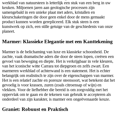
werkblad van natuursteen is letterlijk een stuk van een berg in uw
keuken. Miljoenen jaren aan geologische processen zijn
samengebald in een unieke plaat met aders, kristallen en
kleurschakeringen die door geen enkel door de mens gemaakt
product kunnen worden gerepliceerd. Elk stuk steen is een
kunstwerk op zich, een stille getuige van de geschiedenis van onze
planeet.
Marmer: Klassieke Elegantie met een Kanttekening
Marmer is de belichaming van luxe en klassieke schoonheid. De
zachte, vaak dramatische aders die door de steen lopen, creëren een
gevoel van beweging en diepte. Het is verkrijgbaar in vele kleuren,
van het iconische witte Carrara tot diepgroen en zelfs zwart. Een
marmeren werkblad of achterwand is een statement. Het is echter
belangrijk om realistisch te zijn over de eigenschappen van marmer.
Het is een relatief zachte en poreuze steensoort, wat betekent dat het
gevoelig is voor krassen, zuren (zoals citroensap of wijn) en
vlekken. Voor de liefhebber die bereid is om zorgvuldig met het
oppervlak om te gaan en de tekenen van gebruik te accepteren als
onderdeel van zijn karakter, is marmer een ongeëvenaarde keuze.
Graniet: Robuust en Praktisch