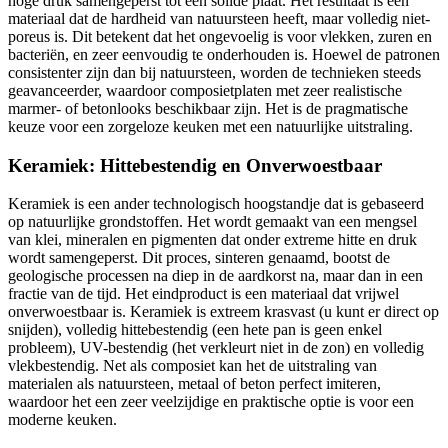
hoge druk samengeperst tot een solide plaat. Het resultaat is een
materiaal dat de hardheid van natuursteen heeft, maar volledig niet-
poreus is. Dit betekent dat het ongevoelig is voor vlekken, zuren en
bacteriën, en zeer eenvoudig te onderhouden is. Hoewel de patronen
consistenter zijn dan bij natuursteen, worden de technieken steeds
geavanceerder, waardoor composietplaten met zeer realistische
marmer- of betonlooks beschikbaar zijn. Het is de pragmatische
keuze voor een zorgeloze keuken met een natuurlijke uitstraling.
Keramiek: Hittebestendig en Onverwoestbaar
Keramiek is een ander technologisch hoogstandje dat is gebaseerd
op natuurlijke grondstoffen. Het wordt gemaakt van een mengsel
van klei, mineralen en pigmenten dat onder extreme hitte en druk
wordt samengeperst. Dit proces, sinteren genaamd, bootst de
geologische processen na diep in de aardkorst na, maar dan in een
fractie van de tijd. Het eindproduct is een materiaal dat vrijwel
onverwoestbaar is. Keramiek is extreem krasvast (u kunt er direct op
snijden), volledig hittebestendig (een hete pan is geen enkel
probleem), UV-bestendig (het verkleurt niet in de zon) en volledig
vlekbestendig. Net als composiet kan het de uitstraling van
materialen als natuursteen, metaal of beton perfect imiteren,
waardoor het een zeer veelzijdige en praktische optie is voor een
moderne keuken.