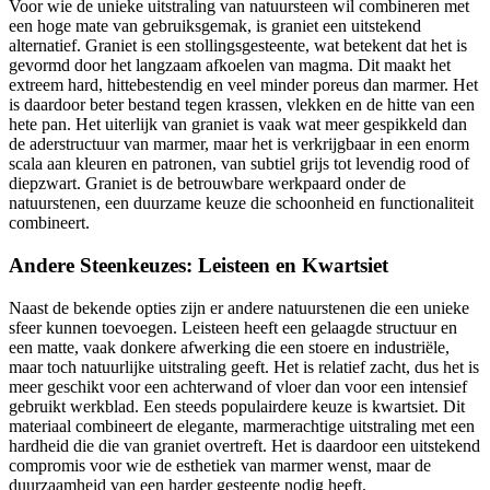
Voor wie de unieke uitstraling van natuursteen wil combineren met
een hoge mate van gebruiksgemak, is graniet een uitstekend
alternatief. Graniet is een stollingsgesteente, wat betekent dat het is
gevormd door het langzaam afkoelen van magma. Dit maakt het
extreem hard, hittebestendig en veel minder poreus dan marmer. Het
is daardoor beter bestand tegen krassen, vlekken en de hitte van een
hete pan. Het uiterlijk van graniet is vaak wat meer gespikkeld dan
de aderstructuur van marmer, maar het is verkrijgbaar in een enorm
scala aan kleuren en patronen, van subtiel grijs tot levendig rood of
diepzwart. Graniet is de betrouwbare werkpaard onder de
natuurstenen, een duurzame keuze die schoonheid en functionaliteit
combineert.
Andere Steenkeuzes: Leisteen en Kwartsiet
Naast de bekende opties zijn er andere natuurstenen die een unieke
sfeer kunnen toevoegen. Leisteen heeft een gelaagde structuur en
een matte, vaak donkere afwerking die een stoere en industriële,
maar toch natuurlijke uitstraling geeft. Het is relatief zacht, dus het is
meer geschikt voor een achterwand of vloer dan voor een intensief
gebruikt werkblad. Een steeds populairdere keuze is kwartsiet. Dit
materiaal combineert de elegante, marmerachtige uitstraling met een
hardheid die die van graniet overtreft. Het is daardoor een uitstekend
compromis voor wie de esthetiek van marmer wenst, maar de
duurzaamheid van een harder gesteente nodig heeft.