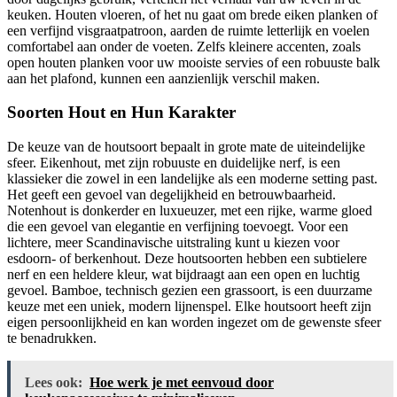
keuken. Houten vloeren, of het nu gaat om brede eiken planken of
een verfijnd visgraatpatroon, aarden de ruimte letterlijk en voelen
comfortabel aan onder de voeten. Zelfs kleinere accenten, zoals
open houten planken voor uw mooiste servies of een robuuste balk
aan het plafond, kunnen een aanzienlijk verschil maken.
Soorten Hout en Hun Karakter
De keuze van de houtsoort bepaalt in grote mate de uiteindelijke
sfeer. Eikenhout, met zijn robuuste en duidelijke nerf, is een
klassieker die zowel in een landelijke als een moderne setting past.
Het geeft een gevoel van degelijkheid en betrouwbaarheid.
Notenhout is donkerder en luxueuzer, met een rijke, warme gloed
die een gevoel van elegantie en verfijning toevoegt. Voor een
lichtere, meer Scandinavische uitstraling kunt u kiezen voor
esdoorn- of berkenhout. Deze houtsoorten hebben een subtielere
nerf en een heldere kleur, wat bijdraagt aan een open en luchtig
gevoel. Bamboe, technisch gezien een grassoort, is een duurzame
keuze met een uniek, modern lijnenspel. Elke houtsoort heeft zijn
eigen persoonlijkheid en kan worden ingezet om de gewenste sfeer
te benadrukken.
Lees ook:
Hoe werk je met eenvoud door