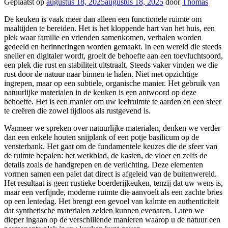
Geplaatst op
augustus 18, 2025
augustus 18, 2025
door
Thomas
De keuken is vaak meer dan alleen een functionele ruimte om
maaltijden te bereiden. Het is het kloppende hart van het huis, een
plek waar familie en vrienden samenkomen, verhalen worden
gedeeld en herinneringen worden gemaakt. In een wereld die steeds
sneller en digitaler wordt, groeit de behoefte aan een toevluchtsoord,
een plek die rust en stabiliteit uitstraalt. Steeds vaker vinden we die
rust door de natuur naar binnen te halen. Niet met opzichtige
ingrepen, maar op een subtiele, organische manier. Het gebruik van
natuurlijke materialen in de keuken is een antwoord op deze
behoefte. Het is een manier om uw leefruimte te aarden en een sfeer
te creëren die zowel tijdloos als rustgevend is.
Wanneer we spreken over natuurlijke materialen, denken we verder
dan een enkele houten snijplank of een potje basilicum op de
vensterbank. Het gaat om de fundamentele keuzes die de sfeer van
de ruimte bepalen: het werkblad, de kasten, de vloer en zelfs de
details zoals de handgrepen en de verlichting. Deze elementen
vormen samen een palet dat direct is afgeleid van de buitenwereld.
Het resultaat is geen rustieke boerderijkeuken, tenzij dat uw wens is,
maar een verfijnde, moderne ruimte die aanvoelt als een zachte bries
op een lentedag. Het brengt een gevoel van kalmte en authenticiteit
dat synthetische materialen zelden kunnen evenaren. Laten we
dieper ingaan op de verschillende manieren waarop u de natuur een