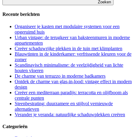
Zoeken
Recente berichten
Organiseer je kasten met modulaire systemen voor een
opgeruimd huis
Urban vintage: de terugkeer van baksteenmuren in moderne
appartementen
Creëer schaduwrijke plekken in de tuin met klimplanten
Blauwtinten in de kinderkamer: verfrissende kleuren voor de
zomer
Scandinavisch minimalisme: de veelzijdigheid van lichte
houten vloeren
De charme van terrazzo in moderne badkamers
Ontdek de charme van glas-in-lood: vintage effect in modern
design
Creëer een mediterraan paradijs: terracotta en olijfboom als
centrale punten
Steenbestrating: duurzamere en stijlvol vernieuwde
alternatieven
Verander je veranda: natuurlijke schaduwplekken creëren
Categorieën