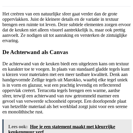
Het creëren van een natuurlijke sfeer gaat verder dan de grote
oppervlakken. Juist de kleinere details en de variatie in textuur
brengen een ruimte tot leven. Deze subtiele elementen zorgen ervoor
dat de keuken niet alleen visueel aantrekkelijk is, maar ook prettig
aanvoelt. Ze nodigen uit tot aanraking en versterken de zintuiglijke
ervaring.
De Achterwand als Canvas
De achterwand van de keuken biedt een uitgelezen kans om textuur
en karakter toe te voegen. In plaats van standaard gladde tegels kunt
u kiezen voor materialen met een meer tastbare kwaliteit. Denk aan
handgevormde Zellige tegels uit Marokko, waarbij elke tegel uniek
is in vorm en glazuur, wat een prachtig levendig en reflecterend
oppervlak creëert. Terracotta tegels brengen een warme, aardse
sfeer, terwijl een achterwand van ruw getrommeld marmer een
gevoel van verweerde schoonheid oproept. Een doorlopende plaat
van hetzelfde materiaal als het werkblad zorgt juist voor een serene
en monolithische rust.
Lees ook:
Hoe je een statement maakt met kleurrijke
keukenmuur verf