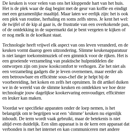
De keuken is voor velen van ons het kloppende hart van het huis.
Het is de plek waar de dag begint met de geur van koffie en eindigt
met een gezamenlijke maaltijd. Maar laten we eerlijk zijn: het is ook
een plek van routine, herhaling en soms zelfs stress. Je kent het wel:
de twijfel of de kip al gaar is, de frustratie van een overkokende pan,
of de ontdekking in de supermarkt dat je bent vergeten te kijken of
er nog melk in de koelkast staat.
Technologie heeft vrijwel elk aspect van ons leven veranderd, en de
keuken vormt daarop geen uitzondering. Slimme keukenapparatuur
is niet langer toekomstmuziek of een gimmick voor de rijken. Het is
een groeiende verzameling van praktische hulpmiddelen die
ontworpen zijn om jouw kookcomfort te verhogen. Zie het niet als
een verzameling gadgets die je leven overnemen, maar eerder als
een betrouwbare en efficiënte sous-chef die je helpt bij de
voorbereiding, het koken en zelfs het opruimen. In dit artikel duiken
we in de wereld van de slimme keuken en ontdekken we hoe deze
technologie jouw dagelijkse kookervaring eenvoudiger, efficiënter
en leuker kan maken.
Voordat we specifieke apparaten onder de loep nemen, is het
belangrijk om te begrijpen wat een ‘slimme’ keuken nu eigenlijk
inhoudt. De term wordt vaak gebruikt, maar de betekenis is niet
altijd even duidelijk. Een slim apparaat is in de kern een apparaat dat
verbonden is met het internet en kan communiceren met andere