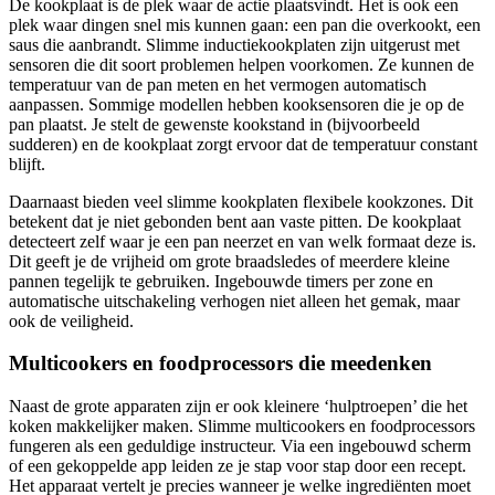
De kookplaat is de plek waar de actie plaatsvindt. Het is ook een
plek waar dingen snel mis kunnen gaan: een pan die overkookt, een
saus die aanbrandt. Slimme inductiekookplaten zijn uitgerust met
sensoren die dit soort problemen helpen voorkomen. Ze kunnen de
temperatuur van de pan meten en het vermogen automatisch
aanpassen. Sommige modellen hebben kooksensoren die je op de
pan plaatst. Je stelt de gewenste kookstand in (bijvoorbeeld
sudderen) en de kookplaat zorgt ervoor dat de temperatuur constant
blijft.
Daarnaast bieden veel slimme kookplaten flexibele kookzones. Dit
betekent dat je niet gebonden bent aan vaste pitten. De kookplaat
detecteert zelf waar je een pan neerzet en van welk formaat deze is.
Dit geeft je de vrijheid om grote braadsledes of meerdere kleine
pannen tegelijk te gebruiken. Ingebouwde timers per zone en
automatische uitschakeling verhogen niet alleen het gemak, maar
ook de veiligheid.
Multicookers en foodprocessors die meedenken
Naast de grote apparaten zijn er ook kleinere ‘hulptroepen’ die het
koken makkelijker maken. Slimme multicookers en foodprocessors
fungeren als een geduldige instructeur. Via een ingebouwd scherm
of een gekoppelde app leiden ze je stap voor stap door een recept.
Het apparaat vertelt je precies wanneer je welke ingrediënten moet