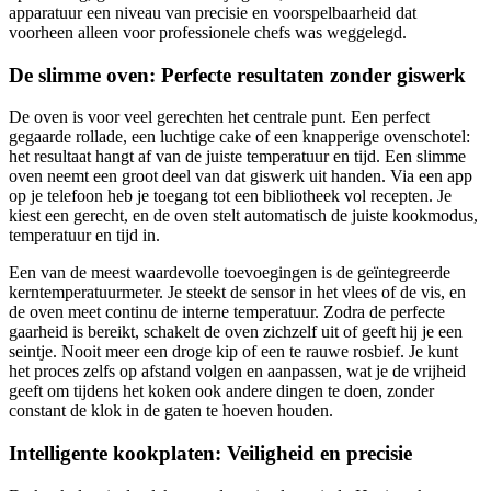
apparatuur een niveau van precisie en voorspelbaarheid dat
voorheen alleen voor professionele chefs was weggelegd.
De slimme oven: Perfecte resultaten zonder giswerk
De oven is voor veel gerechten het centrale punt. Een perfect
gegaarde rollade, een luchtige cake of een knapperige ovenschotel:
het resultaat hangt af van de juiste temperatuur en tijd. Een slimme
oven neemt een groot deel van dat giswerk uit handen. Via een app
op je telefoon heb je toegang tot een bibliotheek vol recepten. Je
kiest een gerecht, en de oven stelt automatisch de juiste kookmodus,
temperatuur en tijd in.
Een van de meest waardevolle toevoegingen is de geïntegreerde
kerntemperatuurmeter. Je steekt de sensor in het vlees of de vis, en
de oven meet continu de interne temperatuur. Zodra de perfecte
gaarheid is bereikt, schakelt de oven zichzelf uit of geeft hij je een
seintje. Nooit meer een droge kip of een te rauwe rosbief. Je kunt
het proces zelfs op afstand volgen en aanpassen, wat je de vrijheid
geeft om tijdens het koken ook andere dingen te doen, zonder
constant de klok in de gaten te hoeven houden.
Intelligente kookplaten: Veiligheid en precisie