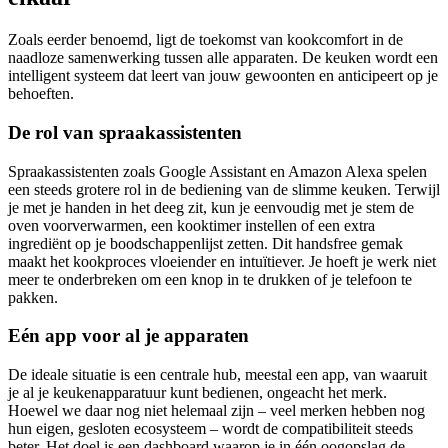
Zoals eerder benoemd, ligt de toekomst van kookcomfort in de
naadloze samenwerking tussen alle apparaten. De keuken wordt een
intelligent systeem dat leert van jouw gewoonten en anticipeert op je
behoeften.
De rol van spraakassistenten
Spraakassistenten zoals Google Assistant en Amazon Alexa spelen
een steeds grotere rol in de bediening van de slimme keuken. Terwijl
je met je handen in het deeg zit, kun je eenvoudig met je stem de
oven voorverwarmen, een kooktimer instellen of een extra
ingrediënt op je boodschappenlijst zetten. Dit handsfree gemak
maakt het kookproces vloeiender en intuïtiever. Je hoeft je werk niet
meer te onderbreken om een knop in te drukken of je telefoon te
pakken.
Eén app voor al je apparaten
De ideale situatie is een centrale hub, meestal een app, van waaruit
je al je keukenapparatuur kunt bedienen, ongeacht het merk.
Hoewel we daar nog niet helemaal zijn – veel merken hebben nog
hun eigen, gesloten ecosysteem – wordt de compatibiliteit steeds
beter. Het doel is een dashboard waarop je in één oogopslag de