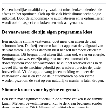
Na een heerlijke maaltijd volgt vaak het minst leuke onderdeel: de
afwas en het opruimen. Ook op dit vlak biedt slimme technologie
uitkomst. Door de schoonmaak te automatiseren en te optimaliseren,
wordt ook dit aspect van koken een stuk aangenamer.
De vaatwasser die zijn eigen programma kiest
Een moderne slimme vaatwasser doet meer dan alleen de vaat
schoonmaken. Dankzij sensoren kan het apparaat de vuilgraad van
de vaat meten. Op basis daarvan kiest het zelf het meest efficiënte
programma. Dit bespaart niet alleen tijd, maar ook water en energie.
Sommige vaatwassers zijn uitgerust met een automatisch
doseersysteem voor het wasmiddel. Je vult het reservoir eens in de
zoveel tijd, en de machine gebruikt per wasbeurt precies de juiste
hoeveelheid. Via de app ontvang je een melding wanneer de
vaatwasser klaar is en kan de deur automatisch op een kiertje
worden gezet om de vaat op een natuurlijke manier te laten drogen.
Slimme kranen voor hygiëne en gemak
Een klein maar significant detail in de slimme keuken is de slimme
kraan. Met een bewegingssensor kun je de kraan bedienen zonder
deze aan te raken. Dit is bijzonder hygiënisch wanneer je