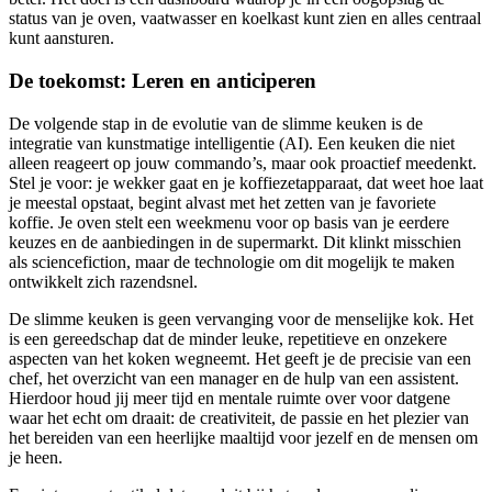
status van je oven, vaatwasser en koelkast kunt zien en alles centraal
kunt aansturen.
De toekomst: Leren en anticiperen
De volgende stap in de evolutie van de slimme keuken is de
integratie van kunstmatige intelligentie (AI). Een keuken die niet
alleen reageert op jouw commando’s, maar ook proactief meedenkt.
Stel je voor: je wekker gaat en je koffiezetapparaat, dat weet hoe laat
je meestal opstaat, begint alvast met het zetten van je favoriete
koffie. Je oven stelt een weekmenu voor op basis van je eerdere
keuzes en de aanbiedingen in de supermarkt. Dit klinkt misschien
als sciencefiction, maar de technologie om dit mogelijk te maken
ontwikkelt zich razendsnel.
De slimme keuken is geen vervanging voor de menselijke kok. Het
is een gereedschap dat de minder leuke, repetitieve en onzekere
aspecten van het koken wegneemt. Het geeft je de precisie van een
chef, het overzicht van een manager en de hulp van een assistent.
Hierdoor houd jij meer tijd en mentale ruimte over voor datgene
waar het echt om draait: de creativiteit, de passie en het plezier van
het bereiden van een heerlijke maaltijd voor jezelf en de mensen om
je heen.