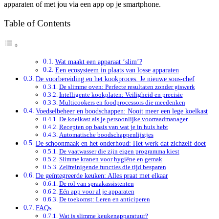
apparaten of met jou via een app op je smartphone.
Table of Contents
Wat maakt een apparaat ‘slim’?
Een ecosysteem in plaats van losse apparaten
De voorbereiding en het kookproces: Je nieuwe sous-chef
De slimme oven: Perfecte resultaten zonder giswerk
Intelligente kookplaten: Veiligheid en precisie
Multicookers en foodprocessors die meedenken
Voedselbeheer en boodschappen: Nooit meer een lege koelkast
De koelkast als je persoonlijke voorraadmanager
Recepten op basis van wat je in huis hebt
Automatische boodschappenlijstjes
De schoonmaak en het onderhoud: Het werk dat zichzelf doet
De vaatwasser die zijn eigen programma kiest
Slimme kranen voor hygiëne en gemak
Zelfreinigende functies die tijd besparen
De geïntegreerde keuken: Alles praat met elkaar
De rol van spraakassistenten
Eén app voor al je apparaten
De toekomst: Leren en anticiperen
FAQs
Wat is slimme keukenapparatuur?