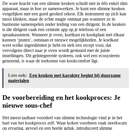
De ware kracht van een slimme keuken schuilt niet in één enkel slim
apparaat, maar in hoe ze samenwerken. Je kunt een slimme keuken
vergelijken met een goed geolied orkest. Elk instrument op zich kan
mooi klinken, maar de echte magie ontstaat pas wanneer ze in
harmonie samenspelen onder leiding van een dirigent. In de keuken
is die dirigent vaak een centrale app op je telefoon of een
spraakassistent. Wanneer je oven, koelkast en kookplaat met elkaar
kunnen ‘praten’, ontstaan er nieuwe mogelijkheden. Je koelkast
weet welke ingrediënten je hebt en stelt een recept voor, dat
vervolgens direct naar je oven wordt gestuurd met de juiste
instellingen. Dit geïntegreerde systeem, ook wel een ecosysteem
genoemd, is waar de toekomst van kookcomfort ligt.
Lees ook:
Een keuken met karakter begint bij duurzame
materialen
De voorbereiding en het kookproces: Je
nieuwe sous-chef
Het meest tastbare voordeel van slimme technologie vind je in het
hart van het kookproces zelf. Waar koken voorheen vaak neerkwam
op ervaring, gevoel en een beetje geluk, introduceert slimme