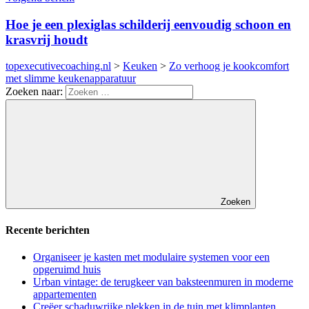
Hoe je een plexiglas schilderij eenvoudig schoon en
krasvrij houdt
topexecutivecoaching.nl
>
Keuken
>
Zo verhoog je kookcomfort
met slimme keukenapparatuur
Zoeken naar:
Zoeken
Recente berichten
Organiseer je kasten met modulaire systemen voor een
opgeruimd huis
Urban vintage: de terugkeer van baksteenmuren in moderne
appartementen
Creëer schaduwrijke plekken in de tuin met klimplanten