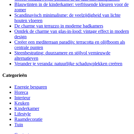
Blauwtinten in de kinderkamer: verfrissende kleuren voor de
zomer
Scandinavisch minimalisme: de veelzijdigheid van lichte
houten vloeren
De charme van terrazzo in moderne badkamers
Ontdek de charme van glas-in-lood: vintage effect in modern
design
Creëer een mediterraan paradijs: terracotta en olijfboom als
centrale punten
Steenbestrating: duurzamere en stijlvol vernieuwde
alternatieven
Verander je veranda: natuurlijke schaduwplekken creëren
Categorieën
Energie besparen
Horeca
Interieur
Keuken
Kinderkamer
Lifestyle
Raamdecoratie
Tuin